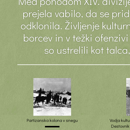
Med pohodom XIV. divizije
prejela vabilo, da se pri
odklonila. Življenje kultu
borcev in v težki ofenzi
so ustrelili kot talc
Partizanska kolona v snegu
Vodja kult
Destovnik