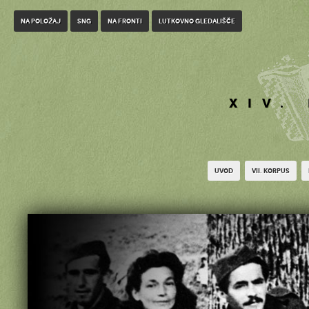
Na položaj
SNG
Na fronti
Lutkovno gledališče
XIV.
Uvod
VII. korpus