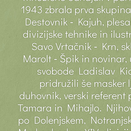
1943 zbrala prva skupina 
Destovnik ‐ Kajuh, plesa
divizijske tehnike in ilu
Savo Vrtačnik ‐ Krn, sk
Marolt ‐ Špik in novinar,
svobode Ladislav Kia
pridružili še masker 
duhovnik, verski referent
Tamara in Mihajlo. Njihova
po Dolenjskem, Notranjske