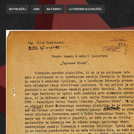
Na položaj
SNG
Na fronti
Lutkovno gledališče