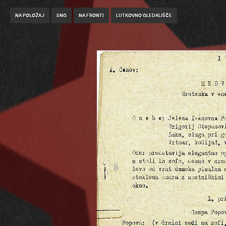
Na položaj
SNG
Na fronti
Lutkovno gledališče