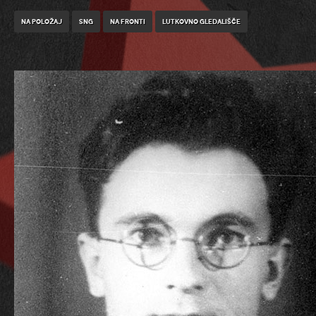
Na položaj
SNG
Na fronti
Lutkovno gledališče