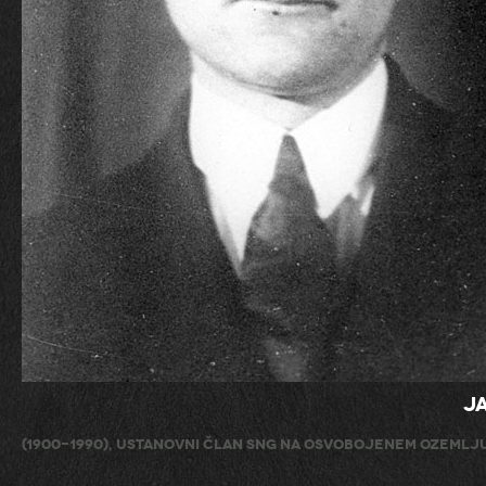
J
(1900-1990), ustanovni član SNG na osvobojenem ozemlj